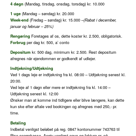
4 døgn
(Mandag, tirsdag, onsdag, torsdag) kr. 10.000
1 uge
(Mandag – søndag) kr. 20.000
Week-end
(Fredag – søndag) kr. 15.000 –
(Rabat i december,
januar og februar – 25%)
Rengøring
Foretages af os, dette koster kr. 2.500, obligatorisk.
Forbrug
per dag kr. 500, a’ conto
Depositum
kr. 500 dag, minimum kr. 2.500. Rest depositum
afregnes når ejendommen er godkendt af udlejer.
Indtjekning/Udtjekning
Ved 1 dags leje er indtjekning fra kl. 08:00 – Udtjekning senest kl.
20:00.
Ved leje af 1 døgn eller mere er indtjekning fra kl. 14:00 –
Udtjekning senest kl. 12:00
Ønsker man at komme ind tidligere eller blive længere, kan dette
kun ske efter aftale ved bookingen og afregnes med 250,- pr.
time.
Betaling
Indbetal venligst beløbet på reg. 0847 kontonummer 743763 til
Rise sparrekasse. Angiv venligst navn og faktura nr. på