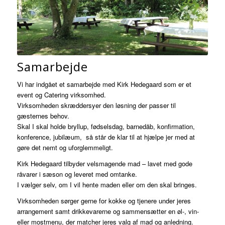
Samarbejde
Vi har indgået et samarbejde med Kirk Hedegaard som er et
event og Catering virksomhed.
Virksomheden skræddersyer den løsning der passer til
gæsternes behov.
Skal I skal holde bryllup, fødselsdag, barnedåb, konfirmation,
konference, jubilæum, så står de klar til at hjælpe jer med at
gøre det nemt og uforglemmeligt.
Kirk Hedegaard tilbyder velsmagende mad – lavet med gode
råvarer i sæson og leveret med omtanke.
I vælger selv, om I vil hente maden eller om den skal bringes.
Virksomheden sørger gerne for kokke og tjenere under jeres
arrangement samt drikkevarerne og sammensætter en øl-, vin-
eller mostmenu, der matcher jeres valg af mad og anledning.